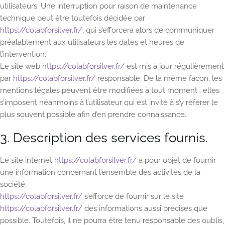
utilisateurs. Une interruption pour raison de maintenance
technique peut être toutefois décidée par
https://colabforsilver.fr/
, qui s’efforcera alors de communiquer
préalablement aux utilisateurs les dates et heures de
l’intervention.
Le site web
https://colabforsilver.fr/
est mis à jour régulièrement
par
https://colabforsilver.fr/
responsable. De la même façon, les
mentions légales peuvent être modifiées à tout moment : elles
s’imposent néanmoins à l’utilisateur qui est invité à s’y référer le
plus souvent possible afin d’en prendre connaissance.
3. Description des services fournis.
Le site internet
https://colabforsilver.fr/
a pour objet de fournir
une information concernant l’ensemble des activités de la
société.
https://colabforsilver.fr/
s’efforce de fournir sur le site
https://colabforsilver.fr/
des informations aussi précises que
possible. Toutefois, il ne pourra être tenu responsable des oublis,