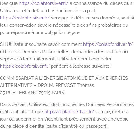
Dès que
https://colabforsilver.fr/
a connaissance du décès d’un
Utilisateur et à défaut d’instructions de sa part,
https://colabforsilver.fr/
s’engage à détruire ses données, sauf si
leur conservation s’avère nécessaire à des fins probatoires ou
pour répondre à une obligation légale.
Si l’Utilisateur souhaite savoir comment
https://colabforsilver.fr/
utilise ses Données Personnelles, demander à les rectifier ou
s’oppose à leur traitement, l’Utilisateur peut contacter
https://colabforsilver.fr/
par écrit à l’adresse suivante :
COMMISSARIAT A L’ ENERGIE ATOMIQUE ET AUX ENERGIES
ALTERNATIVES – DPO, M. PREVOST Thomas
25 RUE LEBLANC 75015 PARIS.
Dans ce cas, l’Utilisateur doit indiquer les Données Personnelles
qu’il souhaiterait que
https://colabforsilver.fr/
corrige, mette à
jour ou supprime, en s’identifiant précisément avec une copie
d’une pièce d’identité (carte d’identité ou passeport).